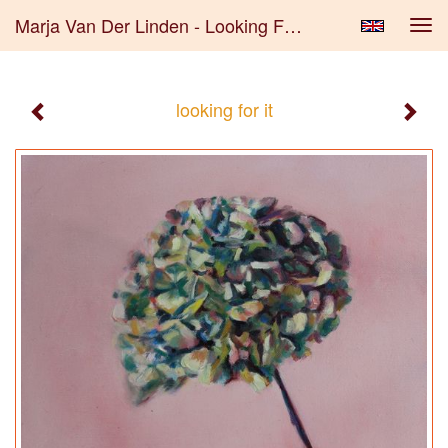
Marja Van Der Linden - Looking For It
Tog
navi
looking for it